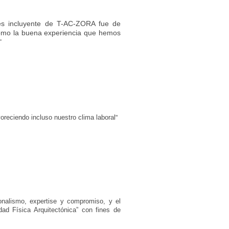
ores incluyente de T-AC-ZORA fue
de
 como la buena experiencia
que
hemos
"
oreciendo incluso nuestro clima laboral
"
onalismo, expertise y compromiso, y el
dad Física Arquitectónica” con fines de