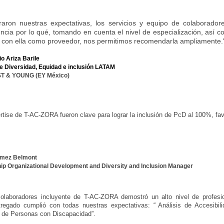
raron nuestras expectativas, los servicios y equipo de colaborad
encia
por lo qué, tomando en cuenta el
nivel de especialización, así
 con ella como
proveedor, nos permitimos recomendarla
ampliamente.
o Ariza Barile
e Diversidad, Equidad e inclusión LATAM
T & YOUNG (EY México)
tise de T-AC-ZORA fueron clave para lograr la inclusión de PcD al 100%, fav
ómez Belmont
hip Organizational Development and Diversity and Inclusion Manager
colaboradores incluyente de T-AC-ZORA demostró un alto nivel de profesi
ntregado cumplió con todas nuestras expectativas: “ Análisis de Accesibili
al de Personas con Discapacidad”.