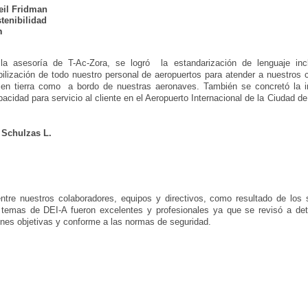
eil Fridman
tenibilidad
n
la asesoría de T-Ac-Zora, se logró la estandarización de lenguaje inc
bilización de todo nuestro personal de aeropuertos para atender a nuestros 
 en tierra como a bordo de nuestras aeronaves. También se concretó la i
pacidad para servicio al cliente en el Aeropuerto Internacional de la Ciudad d
 Schulzas L.
ntre nuestros colaboradores, equipos y directivos, como resultado de los
temas de DEI-A fueron excelentes y profesionales ya que se revisó a deta
es objetivas y conforme a las normas de seguridad.