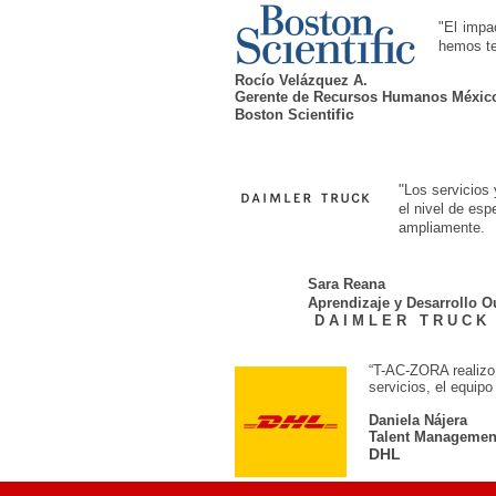
"El impa
hemos te
Rocío Velázquez A.
Gerente de Recursos Humanos Méxic
ific
Boston Scient
"
Los servicios
el nivel de es
ampliamente.
Sara Reana
Aprendizaje y Desarrollo
Ou
D A I M L E R T R U C K
“T-AC-ZORA realizo 
servicios, el equip
Daniela Nájera
Talent Management
DHL