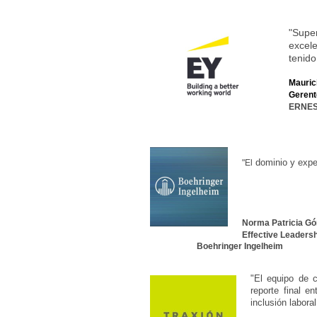
"Supe
excel
tenido
Maurici
Gerent
ERNES
dominio y exper
"El
Norma Patricia G
E
ffective Leaders
Boehringer Ingelheim
"El equipo de 
reporte final e
inclusión labor