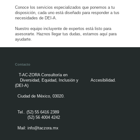
Conoce los servicios especializados que ponemos a tu
disposición, cada uno está diseñado para responder a tus
necesidades de DEI-A.
Nuestro equipo incluyente de expertos está listo para
asesorarte. Haznos llegar tus dudas, estamos aquí para
ayudarte.
Contacto
T-AC-ZORA Consultoría en
Diversidad, Equidad, Inclusión y Accesibilidad.
(DEI-A)
Ciudad de
México, 03020.
Tel.. (52) 55 6416 2389
(52) 56 4004 4242
Mail: info@taczora.mx